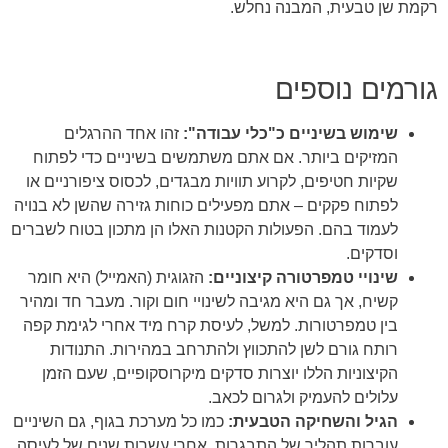
רקמת שן טבעית, המבנה נחלש.
גורמים נוספים
שימוש בשיניים כ"כלי עבודה":
זהו אחד ההרגלים
המזיקים ביותר. אם אתם משתמשים בשיניים כדי לפתוח
שקיות חטיפים, לקרוע תוויות מבגדים, לכסוס ציפורניים או
לפתוח פקקים – אתם מפעילים כוחות גזירה שהשן לא בנויה
לעמוד בהם. הפעולות הקטנות האלו הן מתכון בטוח לשברים
וסדקים.
שינויי טמפרטורה קיצוניים:
הזגוגית (האמייל) היא חומר
קשיח, אך גם היא מגיבה לשינויי חום וקור. מעבר חד ומהיר
בין טמפרטורות. למשל, לעיסת קרח מיד אחרי לגימת קפה
רותח גורם לשן להתכווץ ולהתרחב במהירות. התנודות
הקיצוניות הללו יוצרות סדקים מיקרוסקופיים, שעם הזמן
עלולים להעמיק ולגרום לכאב.
הגיל והשחיקה הטבעית:
כמו כל מערכת בגוף, גם השיניים
עוברות תהליך של התבגרות. אחרי עשרות שנים של לעיסה