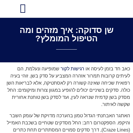
הסדר עם חברות הביטוח
שן סדוקה: איך מזהים ומה
הטיפול המומלץ?
כאב חד בזמן לעיסה או
רגישות לקור
שמופיעה ונעלמת, הם
לעיתים קרובות תמרור אזהרה המצביע על סדק בשן. זוהי בעיה
רפואית שכיחה שאינה קשורה רק לאסתטיקה, אלא לבריאות השן
כולה. סדקים בשיניים יכולים להופיע במגוון צורות ומיקומים: החל
מסדק בשן קדמית שנראה לעין, ועד לסדק בשן טוחנת אחורית
שקשה לאיתור.
האתגר האבחנתי הגדול טמון בהערכה מדויקת של עומק השבר
והיקפו. הספקטרום רחב: החל מסדקים שטחיים בשכבת האמייל
(Craze Lines), דרך סדקים סמויים המסתתרים תחת כתרים