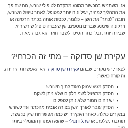
אני משתמש במכשור ממונע מתקדם לטיפולי שורש, מה שהופך
את התהליך למהיר, יעיל ונוח יותר למטופל. לאחר טיפול השורש,
חובה "לכתר" את השן – כלומר, לכסות אותה בכתר חרסינה או
זירקוניה שימנע שברים נוספים. שן שעברה טיפול שורש היא
שבירה יותר, ובלי כתר הסיכוי לשבר חוזר הוא גבוה מאוד.
עקירת שן סדוקה – מתי זה הכרחי?
לצערי, יש מקרים שבהם
עקירת שן סדוקה
היא האפשרות היחידה.
זה קורה כאשר:
הסדק מגיע עמוק מאוד לתוך השורש
הסדק מתפצל לשני חלקים שלא ניתן לשקם
יש זיהום חמור שלא ניתן לטפל בו
הסדק עובר לאורך השן בצורה אנכית מהכתר ועד לשורש
במקרים כאלה, לאחר העקירה יש כמה אפשרויות שיקום: גשר,
תותבת נשלפת, או
שתל דנטלי
– שהוא הפתרון המומלץ ביותר
כיום.