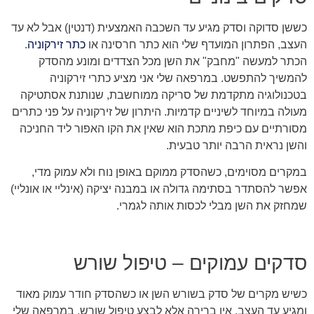
כששן סדוקה וסדק מגיע עד השכבה האמצעית (דנטין) אבל לא עד
העצב, הפתרון המועדף שלי הוא כתר חרסינה או
כתר זירקוניה
.
הכתר למעשה "מחבק" את השן מכל הצדדים ומונע מהסדק
להמשיך להתפשט. במרפאה שלי אני מציע כתרי זירקוניה
בטכנולוגיה מתקדמת של סריקה ממוחשבת, שנותנת אסתטיקה
מעולה במיוחד לשיניים קדמיות. היתרון של זירקוניה על פני כתרים
מסורתיים עם כיפת מתכת הוא שאין את הקו האפור ליד החניכה
והשן נראית הרבה יותר טבעית.
במקרים מסוימים, כשהסדק ממוקם באופן נוח ולא עמוק מדי,
אפשר להסתדר בסתימה גדולה או במבנה יציקה (אינליי או אונליי)
שמחזק את השן מבלי לכסות אותה לגמרי.
סדקים עמוקים – טיפול שורש
כשיש מקרים של סדק בשורש השן או כשהסדק חודר עמוק מאוד
ומגיע עד העצב, אין ברירה אלא לבצע טיפול שורש. במרפאה שלי