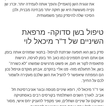
את זגוגית השן (האמייל) והופך אותה לעמידה יותר. זכרו: שן
נקייה מעששת היא שן חזקה יותר מבחינה מבנית, ולכן
הסיכוי שלה להיסדק נמוך משמעותית.
טיפול בשן סדוקה- מרפאת
השיניים של ד"ר מיכאל לוי
סדק בשן הוא תופעה שניתנת לטיפול- בתנאי שמזהים אותה בזמן.
אם אתם חווים תסמינים כמו כאב חד בזמן לעיסה, רגישות
פתאומית לקור או חום, או פשוט מרגישים שמשהו "לא כשורה"
בשן, אל תתעלמו מזה- פנו אליי בהקדם. אבחון מוקדם וטיפול נכון
הם המפתח שיאפשר לי להציל את השן שלכם מעקירה ולשמור
לכם על החיוך.
אני ד"ר מיכאל לוי, רופא שיניים מנוסה ובוגר אוניברסיטת תל
אביב. לאורך השנים השתלמתי בקורסים רבים באסתטיקה
ובשיקום על שיניים ושתלים, ואני מקפיד להעניק יחס אישי, מסור