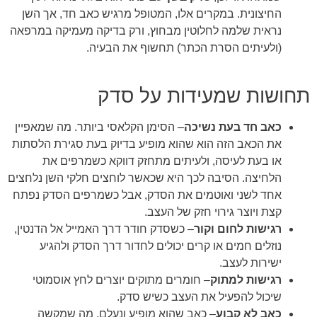
החיצונית. במקרים אלו, המטופל מרגיש כאב חד, אך השן
נראית שלמה לחלוטין מבחוץ, ורק בדיקה מעמיקה במרפאה
(ולעיתים הסרת הכתר) תחשוף את הבעיה.
תחושות שמעידות על סדק
כאב חד בעת נשיכה
– הסימן הקלאסי ביותר. מה שמאפיין
את הכאב הזה הוא שהוא מופיע בדיוק בעת סגירת הלסתות
או בעת לעיסה, ולעיתים מתחזק דווקא כשמרפים את
הלחיצה. הסיבה לכך היא שכאשר לוחצים חלקי השן נלחצים
אחד לשני ואוטמים את הסדק, אבל כשמרפים הסדק נפתח
קצת ויוצר גירוי חזק של העצב.
רגישות לחום וקור
– כשסדק חודר דרך האמייל אל הדנטין,
נוזלים חמים או קרים יכולים לחדור דרך הסדק ולהגיע
ישירות לעצב.
רגישות למתוק
– חומרים מתוקים יוצרים לחץ אוסמוטי
שיכול להפעיל את העצב כשיש סדק.
כאב
לא קבוע
– כאב שהוא מופיע ונעלם, מה שמקשה