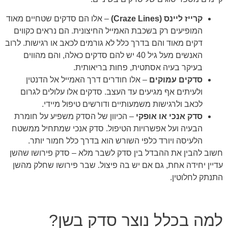
קרייז ליינס (Craze Lines)
– אלו הם סדקים שטחיים מאוד
המופיעים רק בשכבת האמייל החיצונית. הם נראים כקווים
דקים מאוד והם בדרך כלל לא גורמים לכאב או רגישות. לרוב
האנשים מעל גיל 40 יש להם סדקים כאלה, והם מהווים
בעיקר בעיה אסתטית, פחות בריאותית.
סדקים עמוקים
– אלו חודרים דרך האמייל אל הדנטין
ולעיתים אף מגיעים עד העצב. סדקים אלו עלולים לגרום
לכאב ולרגישות משמעותיים ודורשים טיפול מיידי.
סדק אנכי או אופקי
– הכיוון של הסדק משפיע על חומרת
הבעיה ועל אפשרויות הטיפול. סדק אנכי שמתחיל ממשטח
הלעיסה ויורד כלפי השורש הוא בדרך כלל חמור יותר.
חשוב להבין את ההבדל בין סדק לשבר מלא – סדק פירושו שהשן
עדיין יחידה אחת, גם אם יש בה פיצול. שבר פירושו שחלק מהשן
התנתק לחלוטין.
למה בכלל נוצר סדק בשן?