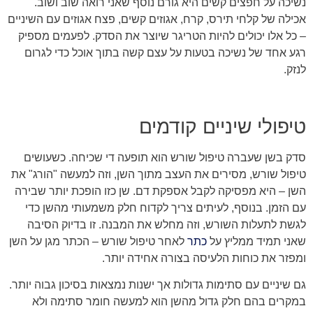
נשיכה על חפצים קשים היא גורם נוסף שאני רואה שוב ושוב.
אכילה של קלחי תירס, קרח, אגוזים קשים, פצח אגוזים עם השיניים
– כל אלו יכולים להיות הטריגר שיוצר את הסדק. לפעמים מספיק
רגע אחד של נשיכה בטעות על עצם קשה בתוך אוכל כדי לגרום
לנזק.
טיפולי שיניים קודמים
סדק בשן שעברה טיפול שורש הוא תופעה די שכיחה. כשעושים
טיפול שורש, מסירים את העצב מתוך השן, וזה למעשה "הורג" את
השן – היא מפסיקה לקבל אספקת דם. שן כזו הופכת יותר שבירה
עם הזמן. בנוסף, לעיתים צריך לקדוח חלק משמעותי מהשן כדי
לגשת לתעלות השורש, וזה מחלש את המבנה. זו בדיוק הסיבה
שאני תמיד ממליץ על
כתר
לאחר טיפול שורש – הכתר מגן על השן
ומפזר את כוחות הלעיסה בצורה אחידה יותר.
גם שיניים עם סתימות גדולות אך ישנות נמצאות בסיכון גבוה יותר.
במקרים בהם חלק גדול מהשן הוא למעשה חומר סתימה ולא