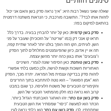
סימנים חזותיים
שאלה שאני נשאל רבות היא: "איך נראה סדק בשן והאם אני יכול
לזהות אותו לבד?". התשובה מורכבת, כי הנראות משתנה דרמטית
בהתאם למיקום בפה:
סדק בשן קדמית:
כאן קל יותר להבחין בבעיה. בדרך כלל
תראו קו אנכי דק (כמו "שריטה" על הזכוכית) שעובר על פני
השן. לעיתים, הקו הזה הופך בולט יותר לאחר שתיית קפה,
תה או יין אדום, כיוון שהפיגמנטים מחלחלים לתוך הסדק
ו"צובעים" אותו בגוון כהה יותר מהשן עצמה.
סדק בשן טוחנת:
כאן הסיפור שונה לגמרי. השיניים
האחוריות חשוכות וקשות לגישה, ולכן כמעט בלתי אפשרי
לזהות סדק בבדיקה עצמית מול המראה. יתרה מכך, הסדק
הוא "אמן הסוואה" – הוא נוטה להתחבא בתוך החריצים
והקימורים הטבעיים של משטח הלעיסה, כך שגם במבט
קרוב הוא נראה כמו חלק מהמתאר הטבעי של השן.
סדק בשן עם כתר:
זהו האתגר האבחנתי הגדול ביותר.
הכתר הוא למעשה "כיסוי" שמסתיר את השן הטבעית
שמתחתיו. לכן,
סדק בשן עם כתר
הוא בלתי נראה לעין