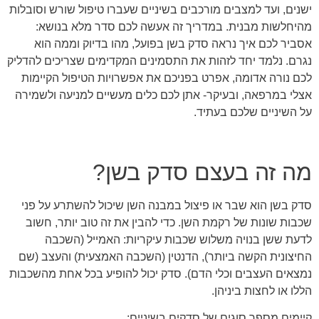
ישנים, ועד למצבים מורכבים בשיניים שעברו טיפול שורש וסובלות
מהיחלשות מבנית. במדריך זה אעשה לכם סדר מלא בנושא:
אסביר לכם איך נראה סדק בשן בפועל, מהו בדיוק וממה הוא
נגרם. נלמד יחד לזהות את התסמינים המקדימים שצריכים להדליק
לכם נורה אדומה, אפרט בפניכם את אפשרויות הטיפול הקיימות
אצלי במרפאה, ובעיקר- אתן לכם כלים מעשיים למניעה ולשמירה
על השיניים שלכם בעתיד.
מה זה בעצם סדק בשן?
סדק בשן הוא שבר או פיצול במבנה השן שיכול להשתרע על פני
שכבות שונות של רקמת השן. כדי להבין את זה טוב יותר, חשוב
לדעת ששן בנויה משלוש שכבות עיקריות: האמייל (השכבה
החיצונית הקשה ביותר), הדנטין (השכבה האמצעית) והעצב (שם
נמצאים העצבים וכלי הדם). סדק יכול להופיע בכל אחת מהשכבות
הללו או לחצות ביניהן.
קיימים מספר סוגים של סדקים בשיניים: