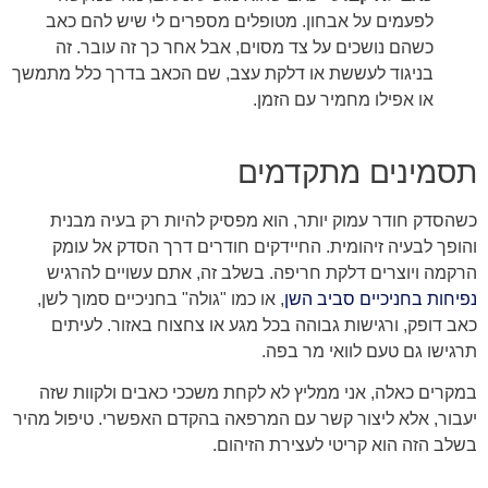
לפעמים על אבחון. מטופלים מספרים לי שיש להם כאב
כשהם נושכים על צד מסוים, אבל אחר כך זה עובר. זה
בניגוד לעששת או דלקת עצב, שם הכאב בדרך כלל מתמשך
או אפילו מחמיר עם הזמן.
תסמינים מתקדמים
כשהסדק חודר עמוק יותר, הוא מפסיק להיות רק בעיה מבנית
והופך לבעיה זיהומית. החיידקים חודרים דרך הסדק אל עומק
הרקמה ויוצרים דלקת חריפה. בשלב זה, אתם עשויים להרגיש
נפיחות בחניכיים סביב השן
, או כמו "גולה" בחניכיים סמוך לשן,
כאב דופק, ורגישות גבוהה בכל מגע או צחצוח באזור. לעיתים
תרגישו גם טעם לוואי מר בפה.
במקרים כאלה, אני ממליץ לא לקחת משככי כאבים ולקוות שזה
יעבור, אלא ליצור קשר עם המרפאה בהקדם האפשרי. טיפול מהיר
בשלב הזה הוא קריטי לעצירת הזיהום.