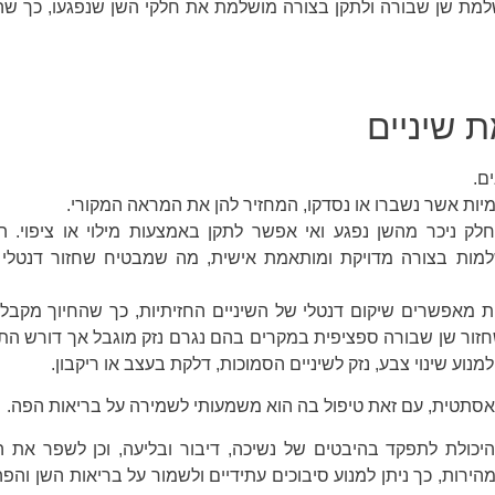
למת שן שבורה ולתקן בצורה מושלמת את חלקי השן שנפגעו, כך שה
 שיניים
ם.
יות אשר נשברו או נסדקו, המחזיר להן את המראה המקורי.
לק ניכר מהשן נפגע ואי אפשר לתקן באמצעות מילוי או ציפוי. ה
ת בצורה מדויקת ומותאמת אישית, מה שמבטיח שחזור דנטלי א
יות מאפשרים שיקום דנטלי של השיניים החזיתיות, כך שהחיוך מקב
ף שחזור שן שבורה ספציפית במקרים בהם נגרם נזק מוגבל אך דורש ה
וע שינוי צבע, נזק לשיניים הסמוכות, דלקת בעצב או ריקבון.
סתטית, עם זאת טיפול בה הוא משמעותי לשמירה על בריאות הפה.
כולת לתפקד בהיבטים של נשיכה, דיבור ובליעה, וכן לשפר את 
ות, כך ניתן למנוע סיבוכים עתידיים ולשמור על בריאות השן והפה