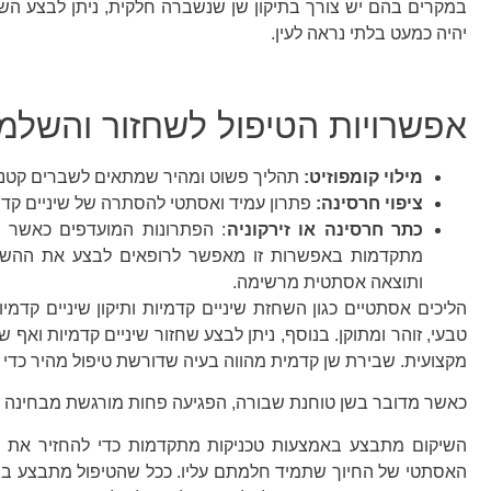
במקרים בהם יש צורך בתיקון שן שנשברה חלקית, ניתן לבצע הש
יהיה כמעט בלתי נראה לעין.
אפשרויות הטיפול לשחזור והשלמת
מילוי קומפוזיט:
תהליך פשוט ומהיר שמתאים לשברים קטני
ציפוי חרסינה:
פתרון עמיד ואסתטי להסתרה של שיניים קדמ
כתר חרסינה או זירקוניה
: הפתרונות המועדפים כאשר ח
מתקדמות באפשרות זו מאפשר לרופאים לבצע את ההשלמו
ותוצאה אסתטית מרשימה.
הליכים אסתטיים כגון השחזת שיניים קדמיות ותיקון שיניים קדמ
טבעי, זוהר ומתוקן. בנוסף, ניתן לבצע שחזור שיניים קדמיות וא
מקצועית. שבירת שן קדמית מהווה בעיה שדורשת טיפול מהיר כדי למנ
כאשר מדובר בשן טוחנת שבורה, הפגיעה פחות מורגשת מבחינה א
השיקום מתבצע באמצעות טכניקות מתקדמות כדי להחזיר את הי
האסתטי של החיוך שתמיד חלמתם עליו. ככל שהטיפול מתבצע במהיר