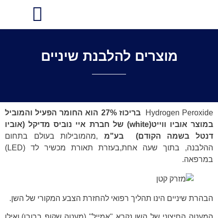
הסדר עם חברות הביטוח
מוצרים להלבנת שיניים
Hydrogen Peroxide
בריכוז 27% הוא החומר הפעיל והמוביל
במוצר אוביו ווייט(white) של חברת איי נוביס מדיקל (אוביו
דנטל בשמה הקודם) בע"מ
,מהמובילות בעולם בתחום
ההלבנה, בתוך שעה אחת,בעזרת תאורת מכשיר לד (LED)
במרפאה.
הבהרת שיניים הינו תהליך רפואי להחזרת הצבע המקורי של השן.
המעטה החיצוני של השן נקרא "אמייל" (מעטה שקוף ברובו),ואילו