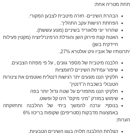
תחת מטריה אחת:
הבהרת השיניים- חזרה מיטבית לצבען המקורי.
הפחתת רגישות עקב התהליך.
שחרור יוני פלאוריד בשיניים (מונע עששת).
האטת קצת פירוק השן והגדלת הרמינרליזציה (מקטין פעילות
חיידקית בשן)
יתרונותיו של אוביו וויט אולטרא 27%,
הלבנה מיטבית של מספר גוונים , על פי מפתח הצבעים.
שיפור עמידות השיניים לחומציות
חלקיקי הננו מונעים יתר רגישות דנטלית ואוטמים את צינורות
הטובולי בשכבת ה"דנטין"
חלקיקי הננו מתפזרים על שטח גדול יותר בפה
שימוש במזרק "מיני מיקס" הינו קל ופשוט.
בנוסף: ערכה להמשך ביתי של ההלבנה ותחזוקתה
באמצעות מדבקות (סטריפים) שקופות בריכוז 6%
הערות:
הצלחת ההלבנה תלויה בגוון השיניים הטבעיות.