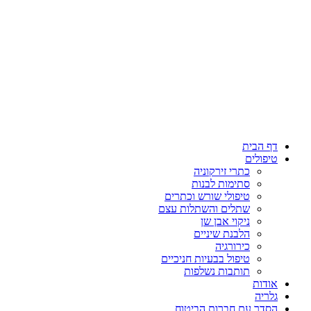
דלג
לתוכן
דף הבית
טיפולים
כתרי זירקוניה
סתימות לבנות
טיפולי שורש וכתרים
שתלים והשתלות עצם
ניקוי אבן שן
הלבנת שיניים
כירורגיה
טיפול בבעיות חניכיים
תותבות נשלפות
אודות
גלריה
הסדר עם חברות הביטוח