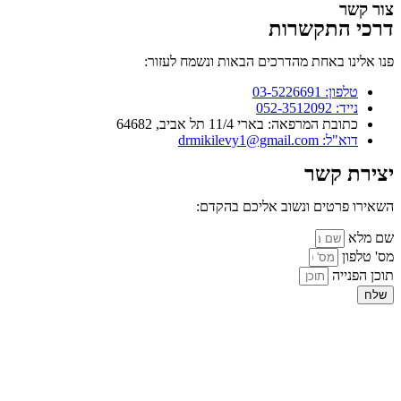
צור קשר
דרכי התקשרות
פנו אלינו באחת מהדרכים הבאות ונשמח לעזור:
טלפון: 03-5226691
נייד: 052-3512092
כתובת המרפאה: בארי 11/4 תל אביב, 64682
דוא"ל: drmikilevy1@gmail.com
יצירת קשר
השאירו פרטים ונשוב אליכם בהקדם:
שם מלא
מס' טלפון
תוכן הפנייה
שלח