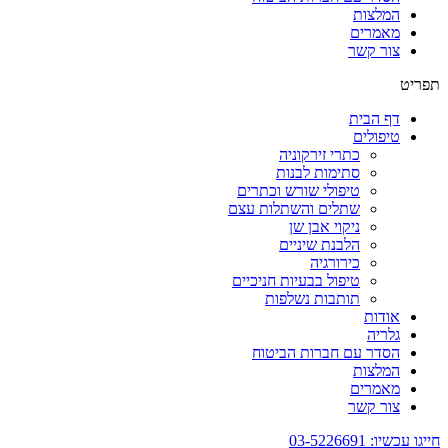
המלצות
מאמרים
צור קשר
תפריט
דף הבית
טיפולים
כתרי זירקוניה
סתימות לבנות
טיפולי שורש וכתרים
שתלים והשתלות עצם
ניקוי אבן שן
הלבנת שיניים
כירורגיה
טיפול בבעיות חניכיים
תותבות נשלפות
אודות
גלריה
הסדר עם חברות הביטוח
המלצות
מאמרים
צור קשר
חייגו עכשיו: 03-5226691